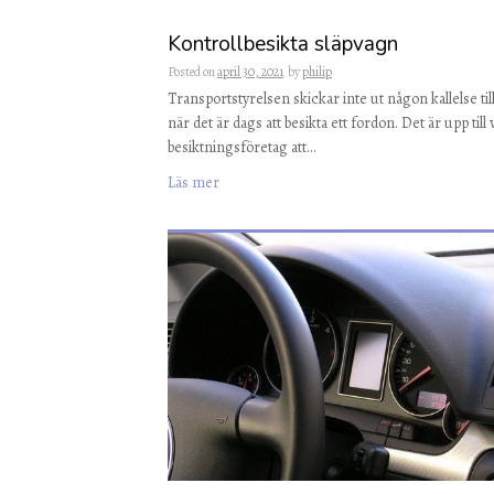
Kontrollbesikta släpvagn
Posted on
april 30, 2021
by
philip
Transportstyrelsen skickar inte ut någon kallelse til
när det är dags att besikta ett fordon. Det är upp till 
besiktningsföretag att…
Läs mer