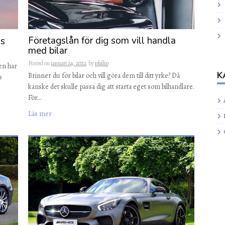
Företagslån för dig som vill handla
is
med bilar
Posted on
januari 24, 2022
by
philip
men har
K
Brinner du för bilar och vill göra dem till ditt yrke? Då
s
kanske det skulle passa dig att starta eget som bilhandlare.
För…
Läs mer