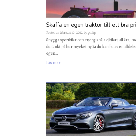
Skaffa en egen traktor till ett bra pr
Posted on
februari 10, 2022
by
philip
Snygga sportbilar och energisnåla elbilar i all ära, 
du tänkt på hur mycket nytta du kan ha av en alldele
egen…
Läs mer