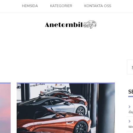
HEMSIDA
KATEGORIER
KONTAKTA OSS
Sö
eft
S
da
un