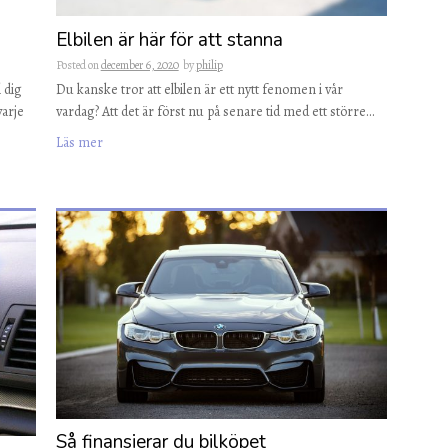
Elbilen är här för att stanna
Posted on
december 6, 2020
by
philip
Du kanske tror att elbilen är ett nytt fenomen i vår
l dig
vardag? Att det är först nu på senare tid med ett större…
varje
Läs mer
Så finansierar du bilköpet