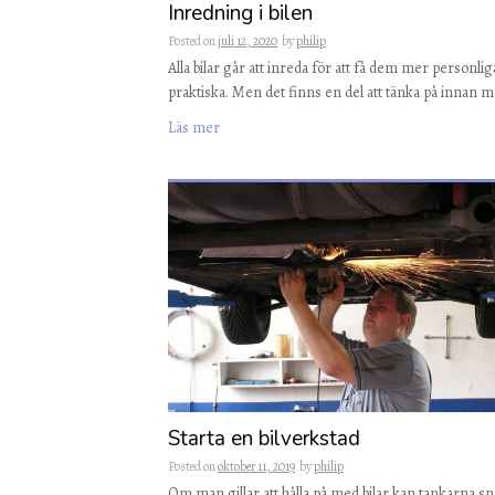
Inredning i bilen
Posted on
juli 12, 2020
by
philip
Alla bilar går att inreda för att få dem mer personlig
praktiska. Men det finns en del att tänka på innan 
Läs mer
Starta en bilverkstad
Posted on
oktober 11, 2019
by
philip
Om man gillar att hålla på med bilar kan tankarna sn