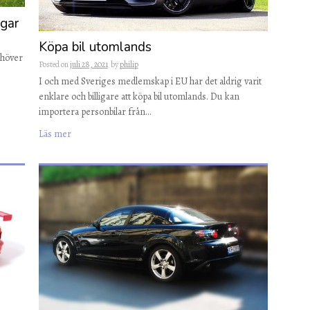
ngar
Köpa bil utomlands
behöver
Posted on
juli 28, 2021
by
philip
I och med Sveriges medlemskap i EU har det aldrig varit
enklare och billigare att köpa bil utomlands. Du kan
importera personbilar från…
Läs mer