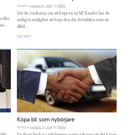
Posted on
januari 29, 2020
by
philip
Går du i tankarna om att köpa en ny bil? Kanske har du
a eller
äntligen möjlighet att köpa den där drömbilen som du
man…
alltid…
Läs mer
Köpa bil som nybörjare
Posted on
augusti 23, 2019
by
philip
abbt
De flesta brukar i ärlighetens namn erkänna att det känns